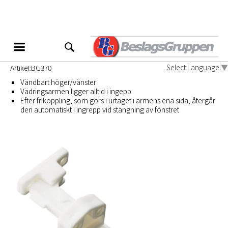
Vädringsbeslag BG370
Till inåtgående fönster
Select Language
▼
Artikel:
BG370
Vändbart höger/vänster
Vädringsarmen ligger alltid i ingepp
Efter frikoppling, som görs i urtaget i armens ena sida, återgår
den automatiskt i ingrepp vid stängning av fönstret