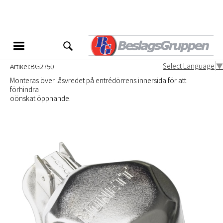
Vredskydd BG2750
Med spärr
Select Language
▼
Artikel:
BG2750
Monteras över låsvredet på entrédörrens innersida för att
förhindra
oönskat öppnande.