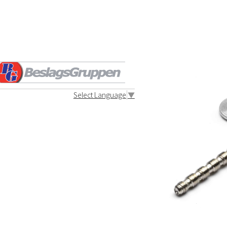
l. genomgående skruv
Select Language
▼