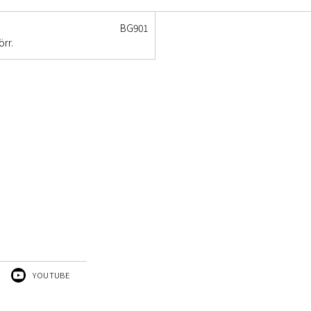
BG901
örr.
YOUTUBE