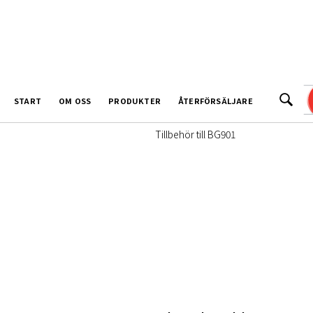
Skruvbussning ink
START
OM OSS
PRODUKTER
ÅTERFÖRSÄLJARE
Artikel:
BG2705
Tillbehör till BG901