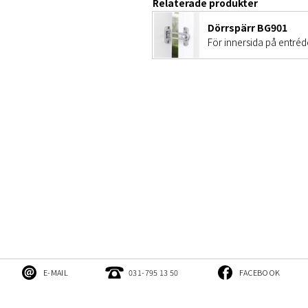
Relaterade produkter
Dörrspärr BG901
För innersida på entréd
E-MAIL
031-795 13 50
FACEBOOK