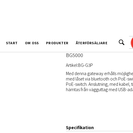
Gateway POE (Powe
START
OM OSS
PRODUKTER
ÅTERFÖRSÄLJARE
Passar till BG1000, BG2000, B
BG5000
Artikel:
BG-G3P
Med denna gateway erhålls möjlighet
med låset via bluetooth och PoE-sw
PoE-switch. Anslutning, med kabel, t
hämtas från vägguttag med USB-ada
Specifikation