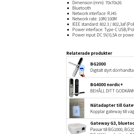
Dimension (mm): 70x70x26
Bluetooth
Network interface: RJ45
Network rate: 10M/100M
IEEE standard: 802.3 / 802,3af (Po
Power interface: Type-C USB/Po
Power input: DC 5V/0,5A or pow
Relaterade produkter
BG2000
Digitalt styrt dörrhandta
BG4000 nordic+
BEHÅLL DITT GODKÄNNAND
Nätadapter till Gat
Kopplar gateway till vä
Gateway G3, bluetoo
Passar till BG1000, BG2