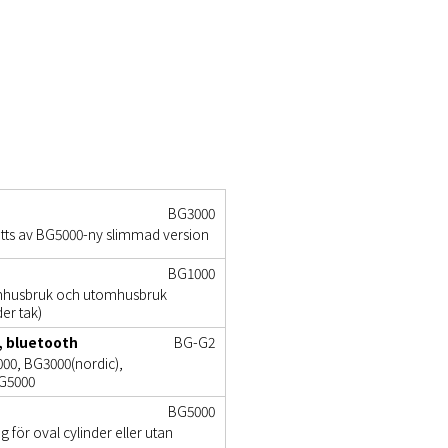
BG3000
tts av BG5000-ny slimmad version
BG1000
nomhusbruk och utomhusbruk
er tak)
, bluetooth
BG-G2
000, BG3000(nordic),
BG5000
BG5000
ag för oval cylinder eller utan