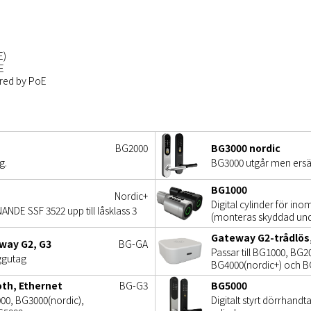
E)
E
ered by PoE
BG2000
BG3000 nordic
g.
BG3000 utgår men ersä
BG1000
Nordic+
Digital cylinder för i
E SSF 3522 upp till låsklass 3
(monteras skyddad und
Gateway G2-trådlös
eway G2, G3
BG-GA
Passar till BG1000, BG2
ggutag
BG4000(nordic+) och 
th, Ethernet
BG-G3
BG5000
000, BG3000(nordic),
Digitalt styrt dörrhandt