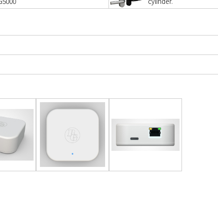
G5000
cylinder.