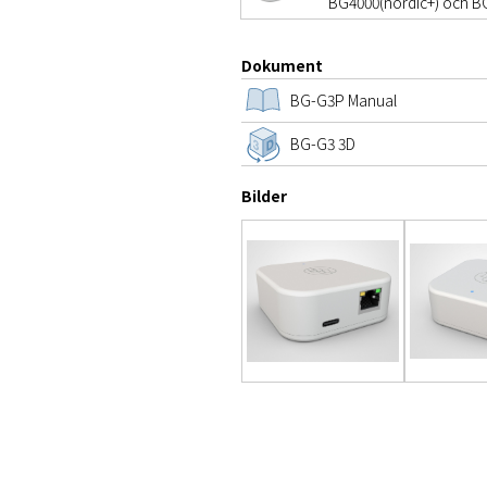
BG4000(nordic+) och B
Dokument
BG-G3P Manual
BG-G3 3D
Bilder