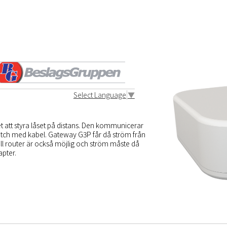
r Over Ethernet)
G3000(nordic), BG4000(nordic+) och
Select Language
▼
 att styra låset på distans. Den kommunicerar
itch med kabel. Gateway G3P får då ström från
ill router är också möjlig och ström måste då
pter.