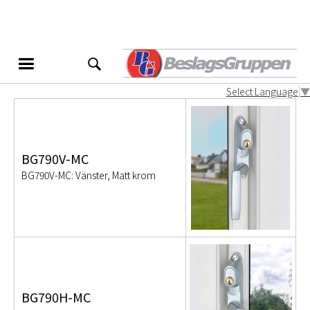
BG790
Produktvarianter
Select Language
▼
BG790V-MC
BG790V-MC: Vänster, Matt krom
BG790H-MC