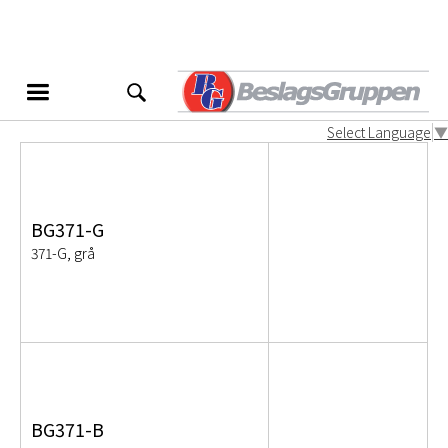
BG371
Produktvarianter
Select Language
▼
BG371-G
371-G, grå
BG371-B