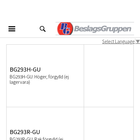
BG293
Produktvarianter
Select Language
▼
BG293H-GU
BG293H-GU: Höger, förgylld (ej
lagervara)
BG293R-GU
BG293R-GU: Rak förgylld (ej