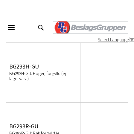
BG293
Produktvarianter
Select Language
▼
BG293H-GU
BG293H-GU: Höger, förgylld (ej
lagervara)
BG293R-GU
BG293R-GU: Rak förgylld (ej