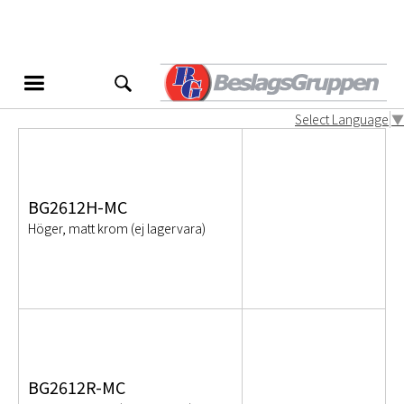
BG2612
Produktvarianter
Select Language
▼
BG2612H-MC
Höger, matt krom (ej lagervara)
BG2612R-MC