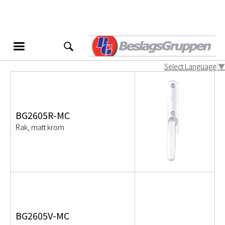
BG2605
Produktvarianter
Select Language
▼
BG2605R-MC
Rak, matt krom
BG2605V-MC