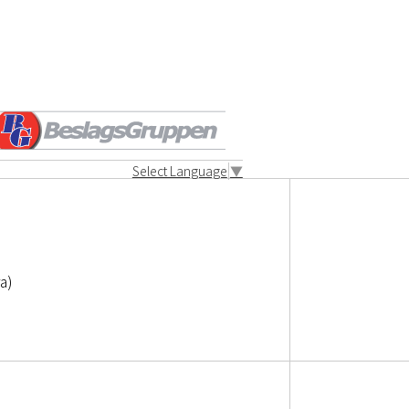
Select Language
▼
a)