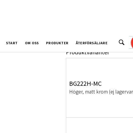
BG222
START
OM OSS
PRODUKTER
ÅTERFÖRSÄLJARE
Produktvarianter
BG222H-MC
Höger, matt krom (ej lagervar