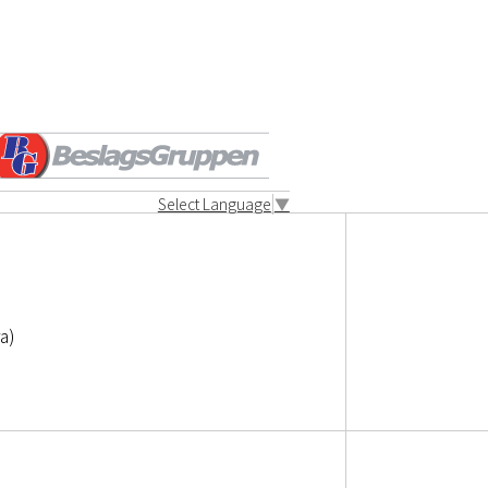
Select Language
▼
a)